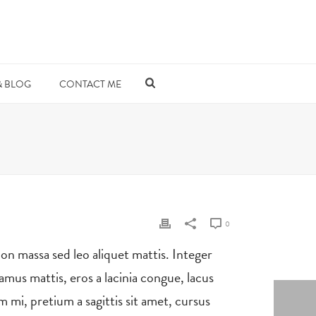
& BLOG
CONTACT ME
0
non massa sed leo aliquet mattis. Integer
amus mattis, eros a lacinia congue, lacus
m mi, pretium a sagittis sit amet, cursus